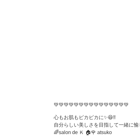
💚💚💚💚💚💚💚💚💚💚💚💚💚💚💚
心もお肌もピカピカに✨😆‼️
自分らしい美しさを目指して一緒に愉し
🌈salon de Ｋ 🏠🌹 atsuko