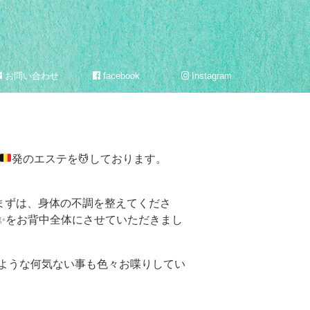
お問い合わせ
facebook
Instagram
発のエステを
💆
しております。
まずは、身体の不調を整えてくださ
ト✨をお背中全体にさせていただきまし
いような何気ない事も色々お喋りしてい