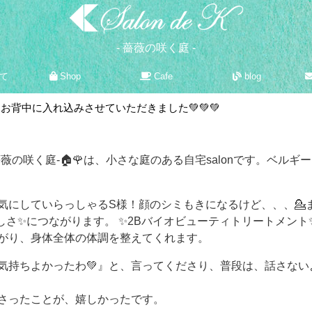
- 薔薇の咲く庭 -
て
Shop
Cafe
blog
お背中に入れ込みさせていただきました💚💚💚
-薔薇の咲く庭-
🏠
🌹
は、小さな庭のある自宅salonです。ベルギー
気にしていらっしゃるS様！顔のシミもきになるけど、、、💁
しさ✨につながります。 ✨2Bバイオビューティトリートメン
がり、身体全体の体調を整えてくれます。
気持ちよかったわ💚』と、言ってくださり、普段は、話さな
さったことが、嬉しかったです。