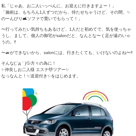
私「じゃあ、お二人いっぺんに、お迎えに行きますよー！」
「施術は、もちろん1人ずつだから、待たせちゃうけど、その間、✨
のーんびり🛋ソファで寛いでもらって！」
〜行ってみたい気持ちもあるけど、1人だと初めてで、気を使っちゃ
うし、まして、個人の御宅がsalonだと、なんとな〜く足が遠のいゃ
うの。‼️
〜🚙ができないから、salonには、行きたくても、いけないのよね〜‼️
そんな(;´д｀)💦方々の為に！
✨仲良しお二人様 エステ💆ツアー✨
なっなんと！✨送迎付き✨をはじめます。