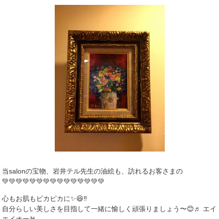
当salonの宝物、岩井テル先生の油絵も、訪れるお客さまの
💚💚💚💚💚💚💚💚💚💚💚💚💚💚💚
心もお肌もピカピカに✨😆‼️
自分らしい美しさを目指して一緒に愉しく頑張りましょう〜😊♬ エイ
エイオー🤘