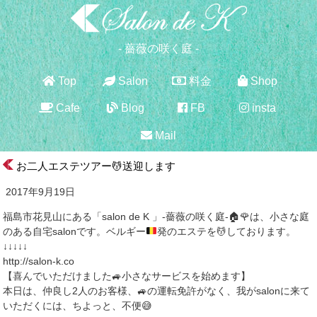
- 薔薇の咲く庭 -
Top
Salon
料金
Shop
Cafe
Blog
FB
insta
Mail
お二人エステツアー💆送迎します
2017年9月19日
福島市花見山にある「salon de K 」-薔薇の咲く庭-
🏠
🌹
は、小さな庭
のある自宅salonです。ベルギー
発のエステを
💆
しております。
↓↓↓↓↓
http://salon-k.co
【喜んでいただけました🚙小さなサービスを始めます】
本日は、仲良し2人のお客様、🚙の運転免許がなく、我がsalonに来て
いただくには、ちよっと、不便😅