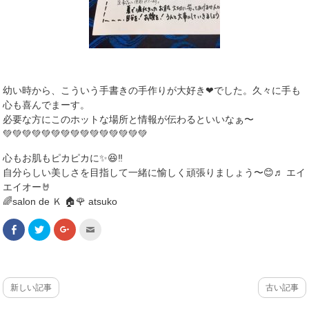
幼い時から、こういう手書きの手作りが大好き❤でした。久々に手も
心も喜んでまーす。
必要な方にこのホットな場所と情報が伝わるといいなぁ〜
💚💚💚💚💚💚💚💚💚💚💚💚💚💚💚
心もお肌もピカピカに✨😆‼️
自分らしい美しさを目指して一緒に愉しく頑張りましょう〜😊♬ エイ
エイオー🤘
🌈salon de Ｋ 🏠🌹 atsuko
F
ク
ク
ク
a
リ
リ
リ
c
ッ
ッ
ッ
e
ク
ク
ク
b
し
し
し
o
て
て
て
o
T
G
友
k
w
o
達
新しい記事
古い記事
で
i
o
へ
共
t
g
メ