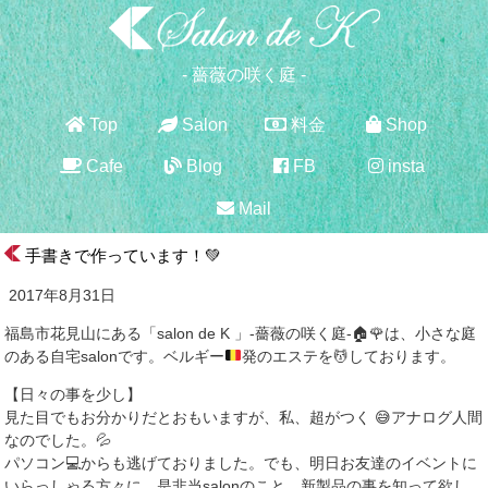
- 薔薇の咲く庭 -
Top
Salon
料金
Shop
Cafe
Blog
FB
insta
Mail
手書きで作っています！💚
2017年8月31日
福島市花見山にある「salon de K 」-薔薇の咲く庭-
🏠
🌹
は、小さな庭
のある自宅salonです。ベルギー
発のエステを
💆
しております。
【日々の事を少し】
見た目でもお分かりだとおもいますが、私、超がつく 😅アナログ人間
なのでした。💦
パソコン💻からも逃げておりました。でも、明日お友達のイベントに
いらっしゃる方々に、是非当salonのこと、新製品の事を知って欲し