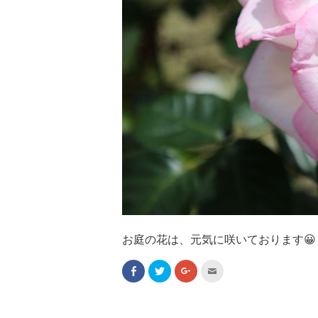
お庭の花は、元気に咲いております😀
F
ク
ク
ク
a
リ
リ
リ
c
ッ
ッ
ッ
e
ク
ク
ク
b
し
し
し
o
て
て
て