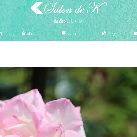
- 薔薇の咲く庭 -
て
Shop
Cafe
blog