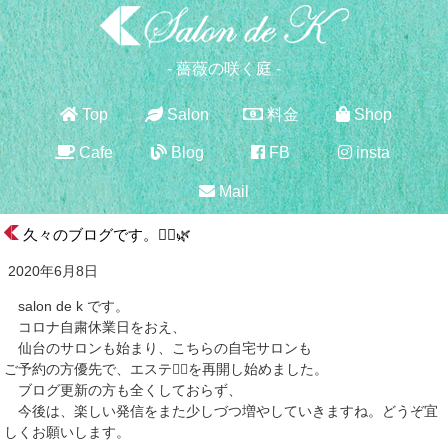
- 薔薇の咲く庭 -
Top
Salon
料金
Shop
Cafe
Blog
FB
insta
Mail
久々のブログです。💆‍♀️🌿
2020年6月8日
salon de k です。
コロナ自粛休業日をおえ、
仙台のサロンも始まり、こちらの自宅サロンも
ご予約の方優先で、エステ💆‍♀️を再開し始めました。
ブログ更新の方も全くしておらず、
今後は、楽しい発信をまた少しづつ増やしていきますね。どうぞ宜
しくお願いします。