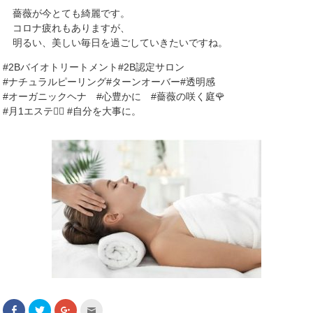
薔薇が今とても綺麗です。
コロナ疲れもありますが、
明るい、美しい毎日を過ごしていきたいですね。
#2Bバイオトリートメント#2B認定サロン
#ナチュラルピーリング#ターンオーバー#透明感
#オーガニックヘナ #心豊かに #薔薇の咲く庭🌹
#月1エステ💆‍♀️ #自分を大事に。
F
ク
ク
ク