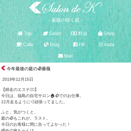
- 薔薇の咲く庭 -
Top
Salon
料金
Shop
Cafe
Blog
FB
insta
Mail
今年最後の庭の🥀薔薇
2019年12月15日
【師走のエステ💆‍♀️】
今日は、福島の自宅サロン🏠🥀でのお仕事。
12月走るように💨頑張ってました。
ふと、気がつくと、
庭の🥀もこれが、ラスト。
今日のお客様に間に合ってよかった！
締めの🌹ちゃんは、